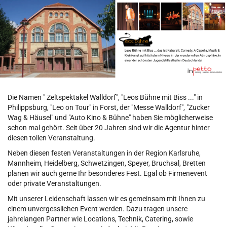
X
Zum
Haupt-
-
Inhalt
springen
LeosBühne
/
inpetto
Die Namen " Zeltspektakel Walldorf", "Leos Bühne mit Biss ..." in
Veranstaltungsagentur
Philippsburg, "Leo on Tour" in Forst, der "Messe Walldorf", "Zucker
Wag & Häusel" und "Auto Kino & Bühne" haben Sie möglicherweise
schon mal gehört. Seit über 20 Jahren sind wir die Agentur hinter
diesen tollen Veranstaltung.
Neben diesen festen Veranstaltungen in der Region Karlsruhe,
Mannheim, Heidelberg, Schwetzingen, Speyer, Bruchsal, Bretten
planen wir auch gerne Ihr besonderes Fest. Egal ob Firmenevent
oder private Veranstaltungen.
Mit unserer Leidenschaft lassen wir es gemeinsam mit Ihnen zu
einem unvergesslichen Event werden. Dazu tragen unsere
jahrelangen Partner wie Locations, Technik, Catering, sowie