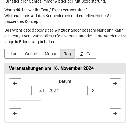
Künstler aller Genres immer wieder bei. Mit Begeisterung.
Wann dürfen wir Ihr Fest / Event veranstalten?
Wir freuen uns auf das Kennenlernen und erstellen ein für Sie
passendes Konzept.
Das Wichtigste dabei? Dass wir zueinander passen! Nur dann kann
ein Fest / Event zum vollen Erfolg werden und die Gäste werden dies
lange in Erinnerung behalten.
Liste
Woche
Monat
Tag
iCal
Veranstaltungen am 16. November 2024
Datum
Datum
zur
Anzeige
auswählen